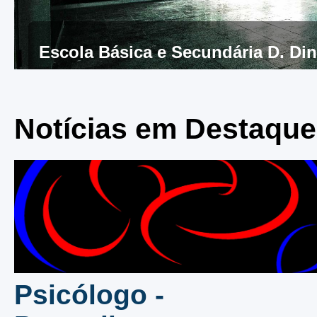
Início do Ano Letivo
Escola Básica e Secundária D. Di
Notícias em Destaque
Psicólogo -