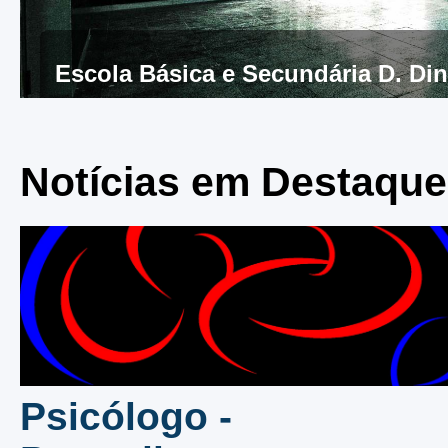
Início do Ano Letivo
Escola Básica e Secundária D. Di
Notícias em Destaque
Psicólogo -